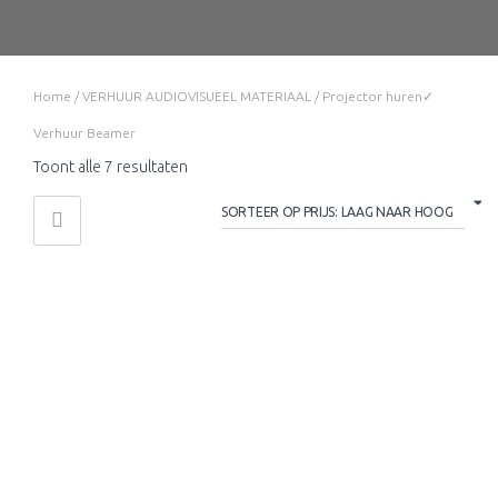
Home
/
VERHUUR AUDIOVISUEEL MATERIAAL
/ Projector huren✓
Verhuur Beamer
Gesorteerd
Toont alle 7 resultaten
op
prijs:
laag
naar
hoog