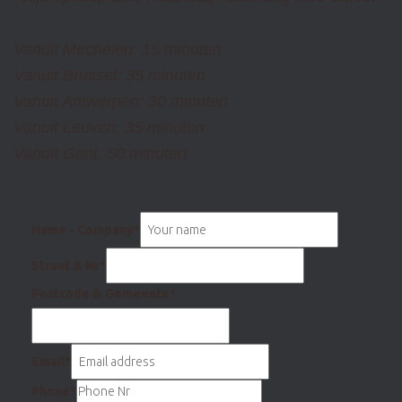
Vanuit Mechelen: 15 minuten
Vanuit Brussel: 35 minuten
Vanuit Antwerpen: 30 minuten
Vanuit Leuven: 35 minuten
Vanuit Gent: 50 minuten
Name - Company
*
Straat & Nr
*
Postcode & Gemeente
*
Email
*
Phone
*