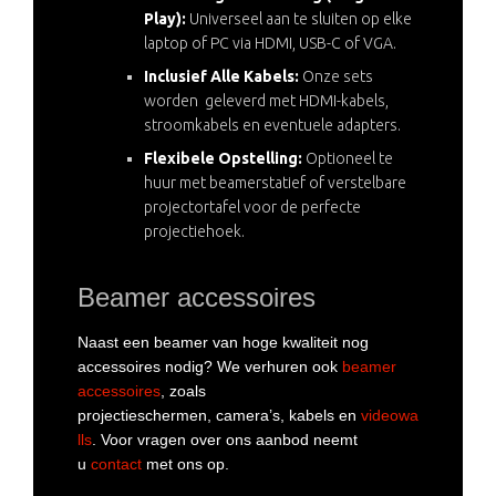
Play):
Universeel aan te sluiten op elke
laptop of PC via HDMI, USB-C of VGA.
Inclusief Alle Kabels:
Onze sets
worden geleverd met HDMI-kabels,
stroomkabels en eventuele adapters.
Flexibele Opstelling:
Optioneel te
huur met beamerstatief of verstelbare
projectortafel voor de perfecte
projectiehoek.
Beamer accessoires
Naast een beamer van hoge kwaliteit nog
accessoires nodig? We verhuren ook
beamer
accessoires
, zoals
projectieschermen,
camera’s
,
kabels
en
videowa
lls
. Voor vragen over ons aanbod neemt
u
contact
met ons op.