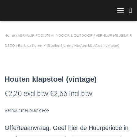
TOGGLE 
Home
/
VERHUUR PODIUM ✓ INDOOR & OUTDOOR
/
VERHUUR MEUBILAIR
DECO
/
Barkruk huren ✓ Stoelen huren
/ Houten klapstoel (vintage)
Outdoor Use
Houten klapstoel (vintage)
€
2,20
excl.btw
€
2,66
incl.btw
Verhuur meubilair deco
Offerteaanvraag. Geef hier de Huurperiode in