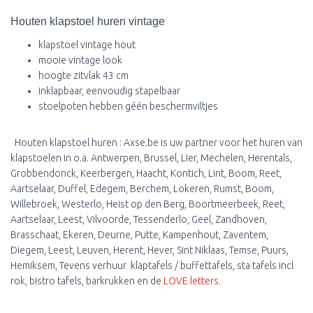
Houten klapstoel huren vintage
klapstoel vintage hout
mooie vintage look
hoogte zitvlak 43 cm
inklapbaar, eenvoudig stapelbaar
stoelpoten hebben géén beschermviltjes
Houten klapstoel huren : Axse.be is uw partner voor het huren van
klapstoelen in o.a. Antwerpen, Brussel, Lier, Mechelen, Herentals,
Grobbendonck, Keerbergen, Haacht, Kontich, Lint, Boom, Reet,
Aartselaar, Duffel, Edegem, Berchem, Lokeren, Rumst, Boom,
Willebroek, Westerlo, Heist op den Berg, Boortmeerbeek, Reet,
Aartselaar, Leest, Vilvoorde, Tessenderlo, Geel, Zandhoven,
Brasschaat, Ekeren, Deurne, Putte, Kampenhout, Zaventem,
Diegem, Leest, Leuven, Herent, Hever, Sint Niklaas, Temse, Puurs,
Hemiksem, Tevens verhuur klaptafels / buffettafels, sta tafels incl
rok, bistro tafels, barkrukken en de
LOVE letters
.