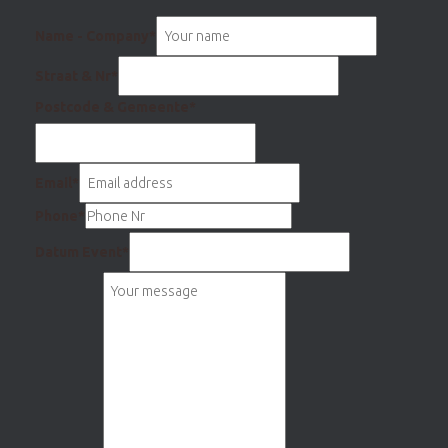
Name - Company
*
Straat & Nr
*
Postcode & Gemeente
*
Email
*
Phone
*
Datum Event
*