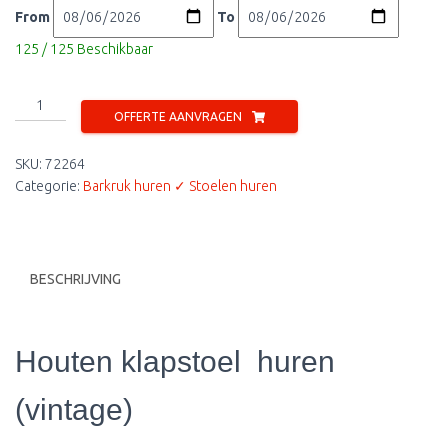
From
To
125 / 125 Beschikbaar
Houten
OFFERTE AANVRAGEN
klapstoel
(vintage)
SKU:
72264
aantal
Categorie:
Barkruk huren ✓ Stoelen huren
BESCHRIJVING
Houten klapstoel huren
(vintage)